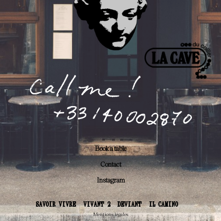
Book a table
Contact
Instagram
SAVOIR VIVRE
VIVANT 2
DEVIANT
IL CAMINO
Mentions légales